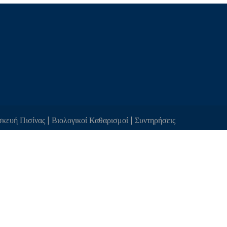
κευή Πισίνας | Βιολογικοί Καθαρισμοί | Συντηρήσεις