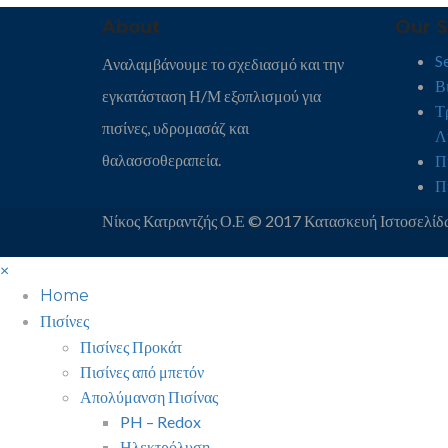
About
Our S
Se
Αναλαμβάνουμε το σχεδιασμό και την
Β
εγκατάσταση Η/Μ εξοπλισμού για
Τ
πισίνες, υδρομασάζ και
Λ
θαλασσοθεραπεία.
Π
Π
Νίκος Κατραντζής Ο.Ε © 2017 Κατασκευή Ιστοσελί
×
Home
Πισίνες
Πισίνες Προκάτ
Πισίνες από μπετόν
Απολύμανση Πισίνας
PH – Redox
Ηλεκτρόλυση