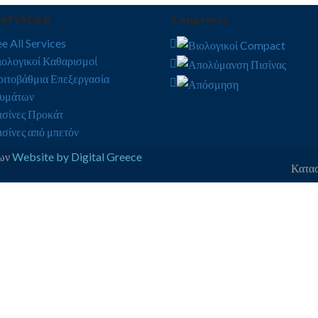
ervices
Υπηρεσίες
e All Services
ιολογικοί Καθαρισμοί
ριτοβάθμια Επεξεργασία
υμάτων
ισίνες Προκάτ
ισίνες από μπετόν
δων
Website by Digital Greece
Κατασ