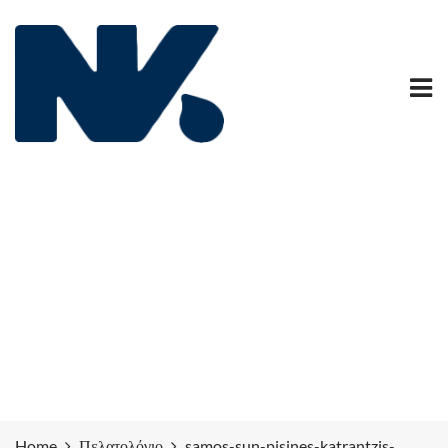
samos-sun-pisines-katrantzis-
pelatologio
Home
Πελατολόγιο
samos-sun-pisines-katrantzis-