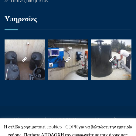
Πισίνες από μπετόν
Υπηρεσίες
Νίκος Κατραντζής Ο.Ε © 2017 Κατασκευή Ιστοσελίδων
Η σελίδα χρησιμοποιεί cookies - GDPR για να βελτιώσει την εμπειρία
Website by Digital Greece
χρήσης . Πατήστε ΑΠΟΔΟΧΗ εάν συμφωνείτε με τους όρους μας.