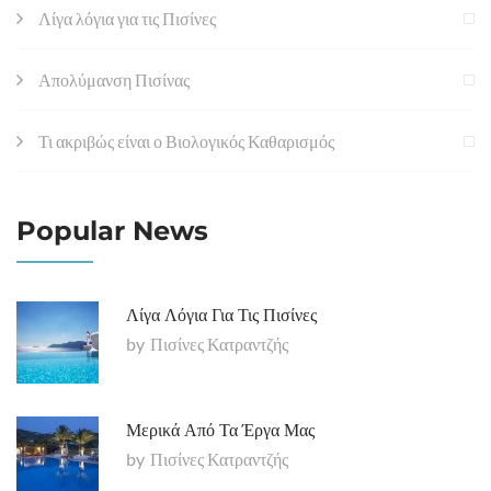
Λίγα λόγια για τις Πισίνες
Απολύμανση Πισίνας
Τι ακριβώς είναι ο Βιολογικός Καθαρισμός
Popular News
Λίγα Λόγια Για Τις Πισίνες
by
Πισίνες Κατραντζής
Μερικά Από Τα Έργα Μας
by
Πισίνες Κατραντζής