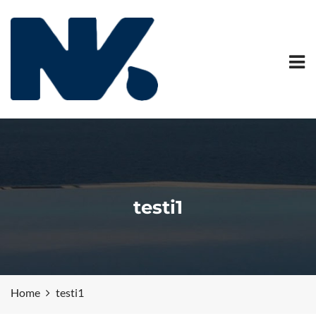
testi1
Home
testi1