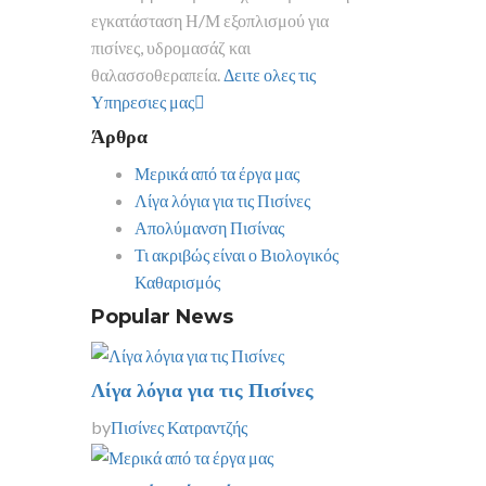
εγκατάσταση Η/Μ εξοπλισμού για
πισίνες, υδρομασάζ και
θαλασσοθεραπεία.
Δειτε ολες τις
Υπηρεσιες μας
Άρθρα
Μερικά από τα έργα μας
Λίγα λόγια για τις Πισίνες
Απολύμανση Πισίνας
Τι ακριβώς είναι ο Βιολογικός
Καθαρισμός
Popular News
Λίγα λόγια για τις Πισίνες
by
Πισίνες Κατραντζής