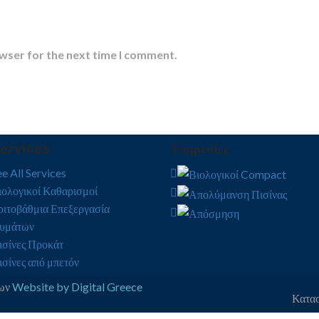
owser for the next time I comment.
ervices
Υπηρεσίες
e All Services
ιολογικοί Καθαρισμοί
ριτοβάθμια Επεξεργασία
υμάτων
ισίνες Προκάτ
ισίνες από μπετόν
δων
Website by Digital Greece
Κατασ