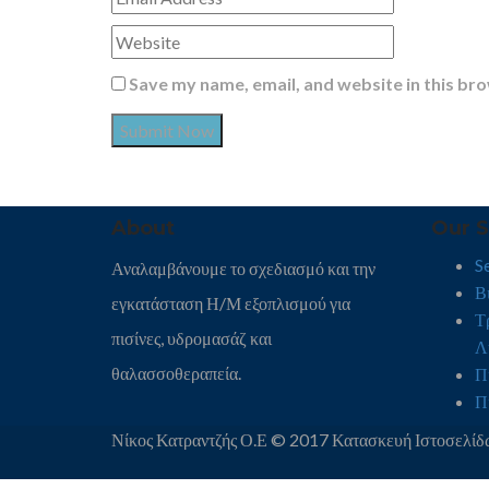
Save my name, email, and website in this br
About
Our S
Se
Αναλαμβάνουμε το σχεδιασμό και την
Β
εγκατάσταση Η/Μ εξοπλισμού για
Τ
πισίνες, υδρομασάζ και
Λ
θαλασσοθεραπεία.
Π
Π
Νίκος Κατραντζής Ο.Ε © 2017 Κατασκευή Ιστοσελί