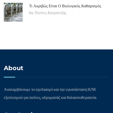
Τι Ακριβώς Είναι Ο Βιολογικός Καθαρισμός
by
Πισίνες Κατραντζής
About
Αναλαμβάνουμε το σχεδιασμό και την εγκατάσταση Η/Μ
εξοπλισμού για πισίνες, υδρομασάζ και θαλασσοθεραπεία.