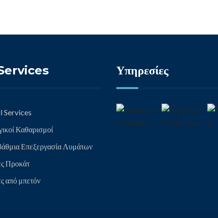
Services
Υπηρεσίες
l Services
γικοί Καθαρισμοί
βάθμια Επεξεργασία Λυμάτων
ες Προκάτ
ες από μπετόν