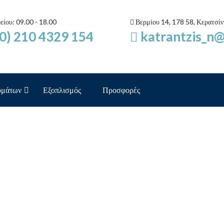
είου: 09.00 - 18.00
Βερμίου 14, 178 58, Κερατσίνι
0) 210 4329 154
katrantzis_n
υμάτων
Εξοπλισμός
Προσφορές
IAGRAMMA BIOLOGIK