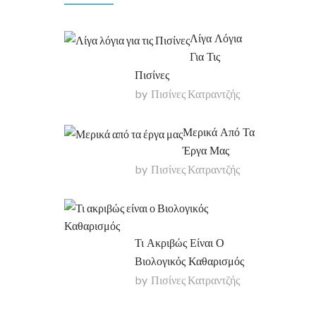
Λίγα Λόγια
Για Τις
Πισίνες
by
Πισίνες Κατραντζής
Μερικά Από Τα
Έργα Μας
by
Πισίνες Κατραντζής
Τι Ακριβώς Είναι Ο
Βιολογικός Καθαρισμός
by
Πισίνες Κατραντζής