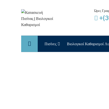
Ώρες Γραφ
+(3
Home
Πισίνες
Βιολογικοί Καθαρισμοί Λ
D