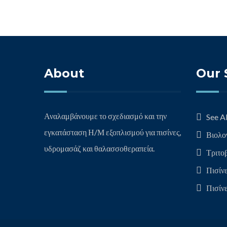
About
Our 
Αναλαμβάνουμε το σχεδιασμό και την
See Al
εγκατάσταση Η/Μ εξοπλισμού για πισίνες,
Βιολο
υδρομασάζ και θαλασσοθεραπεία.
Τριτο
Πισίν
Πισίν